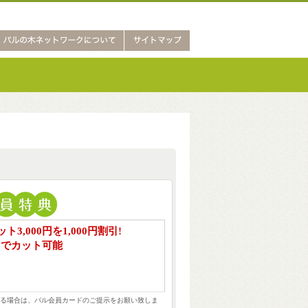
S 枚方教室」が枚方つーしんに掲載されました!
パルの木ネットワーク協力店の
「Co
ト3,000円を1,000円割引!
0円でカット可能
る場合は、パル会員カードのご提示をお願い致しま