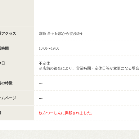
通アクセス
京阪 星ヶ丘駅から徒歩3分
業時間
10:00〜19:00
休日
不定休
※店舗の都合により、営業時間・定休日等が変更になる場
店の特徴
---
ームページ
---
考
枚方つーしんに掲載されました。