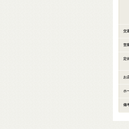
交
営
定
お
ホ
備